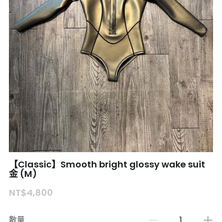
【Classic】Smooth bright glossy wake suit
金 (M)
NT$4,800
數量