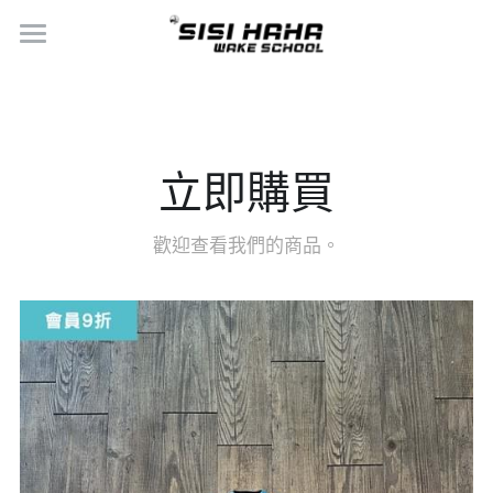
×
商品分類
首頁
立即體驗
所有商品分類
環境設備介紹
RUSTY
立即購買
立即體驗
SISI
歡迎查看我們的商品。
師資與進階介紹
HYPERLITE
SIHA STORE
KANUK
LET'S START YOUR RIDING
LEVEL證照
媒體報導
Soulcraft
選擇你有興趣的課程
會員福利
Hydromaster
選擇你命定的教練
Classic