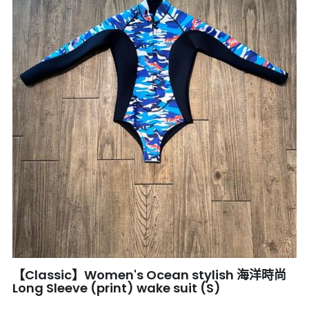
臺北市滑水協會
環境設備介紹
SURFLO
RIP Curl
嘻哈周邊
【Classic】Women's Ocean stylish 海洋時尚
Long Sleeve (print) wake suit (S)