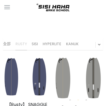
×
商品分類
首頁
立即體驗
所有商品分類
環境設備介紹
RUSTY
全部
RUSTY
SISI
HYPERLITE
KANUK
立即體驗
SISI
師資與進階介紹
HYPERLITE
SIHA STORE
KANUK
LET'S START YOUR RIDING
LEVEL證照
媒體報導
Soulcraft
選擇你有興趣的課程
會員福利
Hydromaster
選擇你命定的教練
【Rusty】 SNAGGLE
Classic