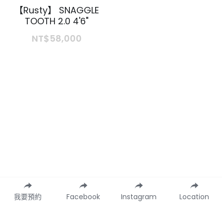
【Rusty】 SNAGGLE
TOOTH 2.0 4'6"
NT$58,000
我要預約
Facebook
Instagram
Location