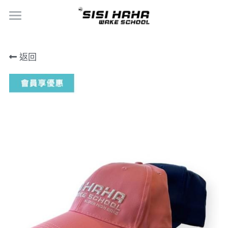
×
商品分類
首頁
返回
立即體驗
所有商品分類
環境設備介紹
RUSTY
立即體驗
SISI
師資與進階介紹
HYPERLITE
SIHA STORE
KANUK
LET'S START YOUR RIDING
LEVEL證照
媒體報導
Soulcraft
選擇你有興趣的課程
會員福利
Hydromaster
選擇你命定的教練
Classic