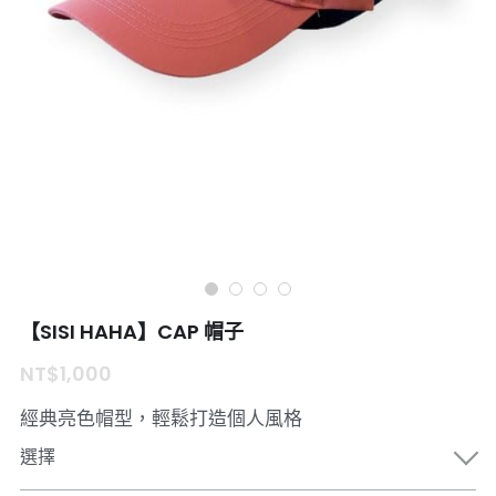
臺北市滑水協會
環境設備介紹
SURFLO
RIP Curl
嘻哈周邊
【SISI HAHA】CAP 帽子
NT$1,000
經典亮色帽型，輕鬆打造個人風格
選擇